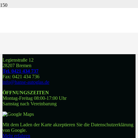
bei HANSE AUTOGLAS
SCHEIBEN TAUSCHEN
ZUM DIREKTKONTAKT HIER KLICKEN
HANSE AUTOGLAS
Legienstraße 12
28207 Bremen
Tel. 0421 434 737
Fax: 0421 434 736
info@hanse-autoglas.de
ÖFFNUNGSZEITEN
Montag-Freitag 08:00-17:00 Uhr
Samstag nach Vereinbarung
Mit dem Laden der Karte akzeptieren Sie die Datenschutzerklärung
von Google.
Mehr erfahren