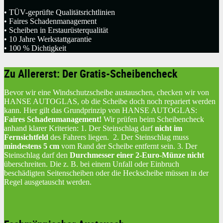
• TÜV-geprüfte Qualitätsrichtlinien
• Faires Schadenmanagement
• Scheiben in Erstaurüsterqualität
• 10 Jahre Werkstattgarantie
• 100 % Dichtigkeit
Zu Allererst: Der Gratis-Scheibencheck
Bevor wir eine Windschutzscheibe austauschen, checken wir von
HANSE AUTOGLAS, ob die Scheibe doch noch repariert werden
kann. Hier gilt das Grundprinzip von HANSE AUTOGLAS:
Faires Schadenmanagement!
Wir prüfen beim Scheibencheck
anhand klarer Kriterien: 1. Der Steinschlag darf
nicht im
Fernsichtfeld
des Fahrers liegen. 2. Der Steinschlag muss
mindestens 5 cm
vom Rand der Scheibe entfernt sein. 3. Der
Steinschlag darf den
Durchmesser einer 2-Euro-Münze nicht
überschreiten. Die z. B. bei einem Unfall oder Einbruch
beschädigten Seitenscheiben oder die Heckscheibe müssen in der
Regel ausgetauscht werden.